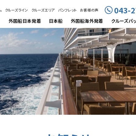
043-2
ム
クルーズライン
クルーズエリア
パンフレット
お客様の声
外国船
日本発着
日本船
外国船海外発着
クルーズ
パ