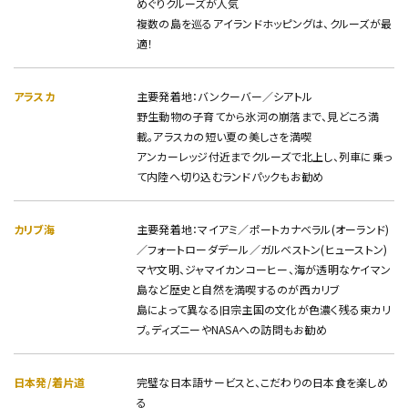
めぐりクルーズが人気
複数の島を巡るアイランドホッピングは、クルーズが最
適！
アラスカ
主要発着地：バンクーバー／シアトル
野生動物の子育てから氷河の崩落まで、見どころ満
載。アラスカの短い夏の美しさを満喫
アンカーレッジ付近までクルーズで北上し、列車に乗っ
て内陸へ切り込むランドパックもお勧め
カリブ海
主要発着地：マイアミ／ポートカナベラル(オーランド)
／フォートローダデール／ガルベストン(ヒューストン)
マヤ文明、ジャマイカンコーヒー、海が透明なケイマン
島など歴史と自然を満喫するのが西カリブ
島によって異なる旧宗主国の文化が色濃く残る東カリ
ブ。ディズニーやNASAへの訪問もお勧め
日本発/着片道
完璧な日本語サービスと、こだわりの日本食を楽しめ
る