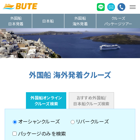
外国船
外国船
クルーズ
日本船
日本発着
海外発着
パッケージツアー
外国船 海外発着クルーズ
外国船オンライン
おすすめ外国船/
クルーズ検索
日本船クルーズ検索
オーシャンクルーズ
リバークルーズ
パッケージのみを検索