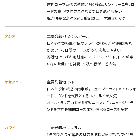
古代ローマ時代の遺跡が多く残る。サントリーニ島、ロ
ードス島、ドブロブニクなどの世界遺産も多い
風光明媚な島々を巡る船旅はエーゲ海ならでは
アジア
主要発着地：シンガポール
日本各地から直行便のフライトが多く、飛行時間も短
かめ、4～6日間のコースが多く、参加しやすい
寄港地はいずれも魅惑のアジアンリゾート。日本が寒
い冬の時期でも常夏で、秋～春が一番人気
オセアニア
主要発着地：シドニー
日本と季節が逆の南半球。ニュージーランドのミルフォ
ードサウンドを代表とするフィヨルドが人気
オーストラリア内を巡る短いコースから、ニュージーラ
ンドを含む長期間コースまで、選べるコースも多数
ハワイ
主要発着地：ホノルル
1週間でハワイ諸島の魅力を味わい尽くす、ハワイ4島