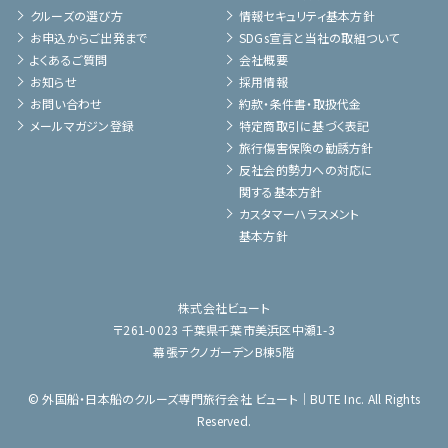
クルーズの選び方
情報セキュリティ基本方針
お申込からご出発まで
SDGs宣言と当社の取組ついて
よくあるご質問
会社概要
お知らせ
採用情報
お問い合わせ
約款・条件書・取扱代金
メールマガジン登録
特定商取引に基づく表記
旅行傷害保険の勧誘方針
反社会的勢力への対応に
関する基本方針
カスタマーハラスメント
基本方針
株式会社ビュート
〒261-0023 千葉県千葉市美浜区中瀬1-3
幕張テクノガーデンB棟5階
© 外国船・日本船のクルーズ専門旅行会社 ビュート｜BUTE Inc. All Rights
Reserved.