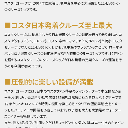
コスタ セレーナは、2007年に就航し、地中海を中心に大活躍した114,500トン
のクルーズシップです。
■コスタ日本発着クルーズ
至上最大
コスタクルーズは、長年にわたり日本発着クルーズの運航を行って参りました。コ
スタ ビクトリア(75,116トン)、コスタ ネオロマンチカ(56,769トン)と続き、コスタ
セレーナはなんと114,500トン。しかも、地中海のフラッグシップとして、ローマや
バルセロナ発着クルーズの運航を担ってきた花形のクルーズシップです。10万トン
を超えるコスタクルーズのクルーズシップが日本発着の定期クルーズの運航を行
うのも今回が初めてです。
■圧倒的に楽しい設備が満載
コスタ セレーナには、日本のコスタファン待望のメインシアターで本楽的なショ
ーをお楽しみいただきます。客席数1350席。3階層にわたる巨大なシアターでで
す。また、ネオ ロマンチカ時代の面影を楽しめるイタリアの仮面舞踏会をイメー
ジしたパーティーの開催も予定しています。お子様も大人も大満足のウォーター
スライダーも完備しています。
また、最大4名様でご利用いただけるキャビンや人気のバルコニー付きのキャビン