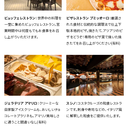
ビュッフェレストラン：
世界中の料理を
ピザレストラン プミッオーロ：
厳選さ
一堂に集めたビュッフェレストラン。営
れた食材と伝統的な調理法で仕上下
業時間中は何度もでもお食事をお召
駄本格的ピザ。焼きたて、アツアツのピ
し上がりいただけます。
ザをどうぞ！専用のピザ窯で焼いた焼
きたてをお召し上がりください(有料)
ジェラテリア アマリロ：
クリーミーな
スシノ：
コスタクルーズの和食レストラ
自家製アイスクリームも、おいしいチョ
ンです。刺身や寿司などの、イタリア風
コレートプラリネも。アマリノ美味しさ
に解釈した和食をご提供いたします。
に通うこと間違いなし(有料)