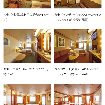
内側：
(4名様1室利用の場合のイメー
内側：
(ハンディーキャップルームのイメ
ジ)
ージ/ベッドがL字型に配置)
海側：
(定員2～4名：窓付・シャワー /
バルコニー：
(定員2～4名：バルコニ
約15㎡)
ー・シャワー /約14㎡+4㎡)