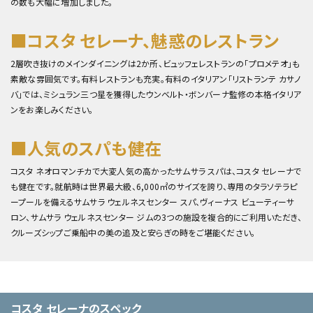
の数も大幅に増加しました。
■コスタ セレーナ、魅惑のレストラン
2層吹き抜けのメインダイニングは2か所、ビュッフェレストランの「プロメテオ」も
素敵な雰囲気です。有料レストランも充実。有料のイタリアン「リストランテ カサノ
バ」では、ミシュラン三つ星を獲得したウンベルト・ボンバーナ監修の本格イタリア
ンをお楽しみください。
■人気のスパも健在
コスタ ネオロマンチカで大変人気の高かったサムサラ スパは、コスタ セレーナで
も健在です。就航時は世界最大級、6,000㎡のサイズを誇り、専用のタラソテラピ
ープールを備えるサムサラ ウェルネスセンター スパ、ヴィーナス ビューティーサ
ロン、サムサラ ウェルネスセンター ジムの3つの施設を複合的にご利用いただき、
クルーズシップご乗船中の美の追及と安らぎの時をご堪能ください。
コスタ セレーナのスペック