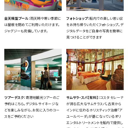
全天候型プール：
雨天時や寒い季節に
フォトショップ：
船内での楽しい思い出
は屋根を閉めてご利用いただけます。
をお持ち帰りいただくフォトショップ。デ
ジャグジーも完備しています。
ジタルデータをご自身の写真を簡単に
見つけることができます
ツアーデスク：
寄港地観光ツアーのご
サムサラ・スパ【有料】：
コスタ セレーナ
予約はこちら。デジタルサイネージな
が誇る広大なサムサラスパ。古来から
どを楽しみながら、お気に入りのコー
インドに伝わるホリスティック治療「ア
スをご予約ください
ユールベーダ」が基になっているオリ
エンタルトリートメントを船内で提供し