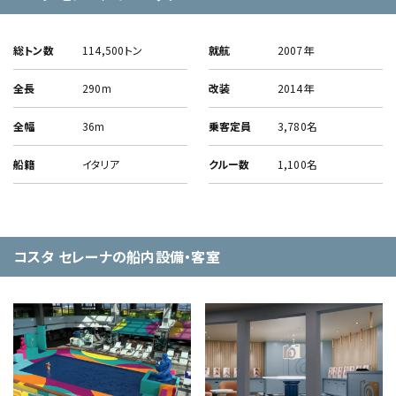
総トン数
114,500トン
就航
2007年
全長
290m
改装
2014年
全幅
36m
乗客定員
3,780名
船籍
イタリア
クルー数
1,100名
コスタ セレーナの船内設備・客室