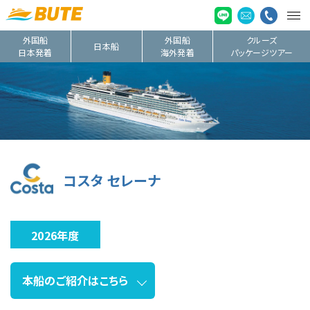
外国船
外国船
クルーズ
日本船
日本発着
海外発着
パッケージツアー
コスタ セレーナ
2026年度
本船のご紹介はこちら