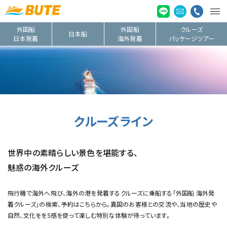
外国船
外国船
クルーズ
日本船
日本発着
海外発着
パッケージツアー
クルーズライン
世界中の素晴らしい景色を堪能する、
魅惑の海外クルーズ
飛行機で海外へ飛び、海外の港を発着するクルーズに乗船する「外国船 海外発
着クルーズ」の検索、予約はこちらから。異国のお客様との交流や、当地の歴史や
自然、文化をを5感を使って楽しむ特別な体験が待っています。