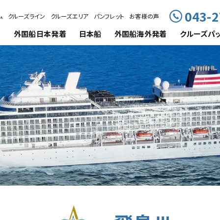
043-2
ム
クルーズライン
クルーズエリア
パンフレット
お客様の声
外国船
日本発着
日本船
外国船海外発着
クルーズ
パ