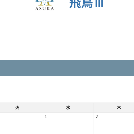
飛鳥Ⅲ
火
水
木
1
2