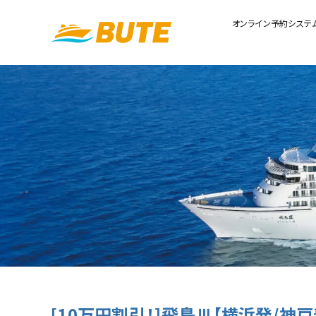
オンライン予約システ
[10万円割引！]飛鳥Ⅲ【横浜発/神