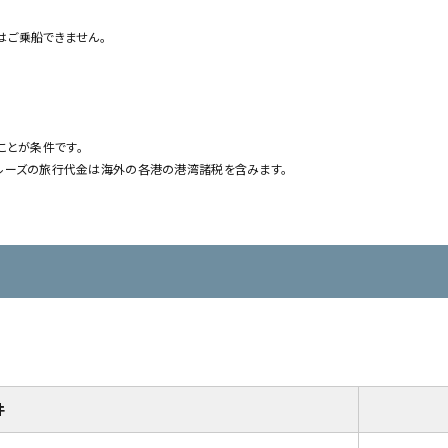
はご乗船できません。
ることが条件です。
クルーズの旅行代金は海外の各港の港湾諸税を含みます。
件