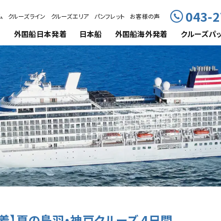
043-2
ム
クルーズライン
クルーズエリア
パンフレット
お客様の声
外国船
日本発着
日本船
外国船海外発着
クルーズ
パ
戸着】夏の鳥羽・神戸クルーズ 4日間