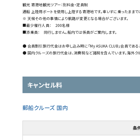
観光 寄港地観光ツアー：別料金・定員制
通船 上陸用ボートを使用し上陸する寄港地です。車いすに乗ったままで
※ 天候その他の事情により航路が変更となる場合がございます。
■最少催行人員： 200名様
■添乗員： 同行しません。船内では係員がご案内します。
● 会員割引旅行代金はお申し込み時に「My ASUKA CLUB」会員であ
● 国内クルーズの旅行代金は、消費税など諸税を含んでいます。海外
キャンセル料
郵船クルーズ 国内
条