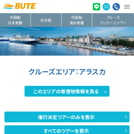
外国船
外国船
クルーズ
日本船
日本発着
海外発着
パッケージツアー
クルーズエリア：アラスカ
このエリアの寄港地情報を見る
催行決定ツアーのみを表示
すべてのツアーを表示