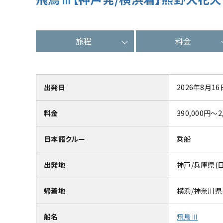
旅程
料金
出発日
2026年8月16
料金
390,000円～2
日本語クルー
乗船
出発地
神戸/兵庫県(
帰着地
横浜/神奈川県
船名
飛鳥Ⅲ