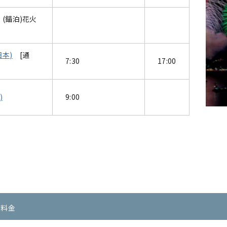
(錨泊)花火
日本)
[通
7:30
17:00
)
9:00
野/三重県(日本)
松崎/
の料金