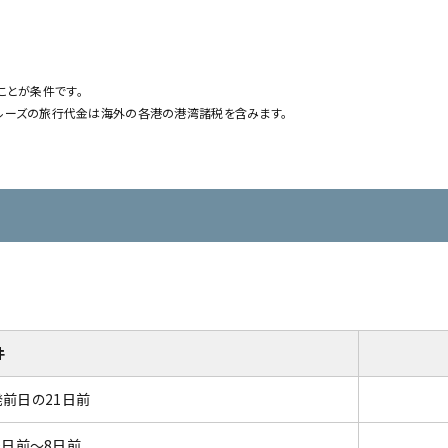
ることが条件です。
クルーズの旅行代金は海外の各港の港湾諸税を含みます。
件
前日の21日前
0日前～8日前