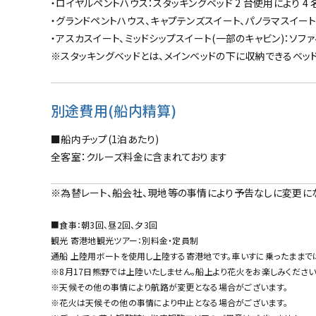
・ロイヤルペントハウス：スタッキングベッド 2 台使用により 4
・グランドペントハウス、キャプテンズスイート、パノラマスイート：
・アスカスイート、ミッドシップスイート(一部のキャビン)：ソフ
※スタッキングベッドとは、メインベッドの下に収納できるベッド
別途費用(船内精算)
■船内チップ(1泊あたり)
全客室：クルーズ料金に含まれております
※為替レート、船会社、現地等の事情により予告なしに変更に
■食事：朝3回、昼2回、夕3回
観光 寄港地観光ツアー：別料金・定員制
通船 上陸用ボートを使用し上陸する寄港地です。車いすに乗ったままで
※8月17日熊野では上陸いたしません。船上より花火をお楽しみください
※天候その他の事情により航路が変更となる場合がございます。
※花火は天候その他の事情により中止となる場合がございます。