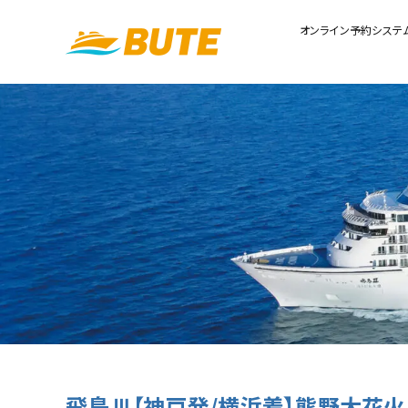
オンライン予約システ
飛鳥Ⅲ【神戸発/横浜着】熊野大花火 