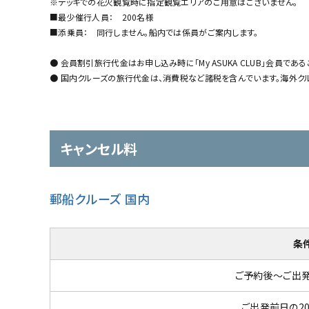
※デッキでの花火観覧時に指定観覧エリアのご用意はございません。
■最少催行人員： 200名様
■添乗員： 同行しません。船内では係員がご案内します。
● 会員割引旅行代金はお申し込み時に「My ASUKA CLUB」会員であ
● 国内クルーズの旅行代金は、消費税など諸税を含んでいます。海外
キャンセル料
郵船クルーズ 国内
条
ご予約後～ご出発
ご出発前日の2