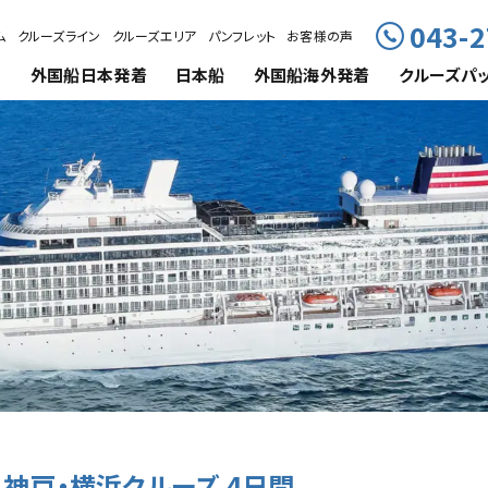
043-2
ム
クルーズライン
クルーズエリア
パンフレット
お客様の声
外国船
日本発着
日本船
外国船海外発着
クルーズ
パ
神戸・横浜クルーズ 4日間