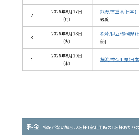
2026年8月17日
熊野/三重県(日本)
2
（月）
観覧
2026年8月18日
松崎/伊豆/静岡県(
3
（火）
船]
2026年8月19日
4
横浜/神奈川県(日本
（水）
神戸/兵庫県(日本)
熊
料金
特記がない場合、2名様1室利用時の1名様あたり