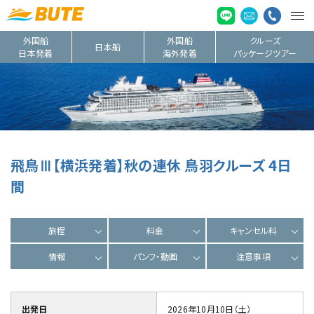
外国船
外国船
クルーズ
日本船
日本発着
海外発着
パッケージツアー
飛鳥Ⅲ【横浜発着】秋の連休 鳥羽クルーズ 4日
間
旅程
料金
キャンセル料
情報
パンフ・動画
注意事項
出発日
2026年10月10日（土）