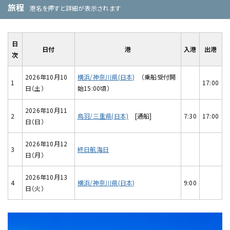
旅程
港名を押すと詳細が表示されます
日
日付
港
入港
出港
次
2026年10月10
横浜/神奈川県(日本)
（乗船受付開
1
17:00
日（土）
始15:00頃）
2026年10月11
2
鳥羽/三重県(日本)
[通船]
7:30
17:00
日（日）
2026年10月12
3
終日航海日
日（月）
2026年10月13
4
横浜/神奈川県(日本)
9:00
日（火）