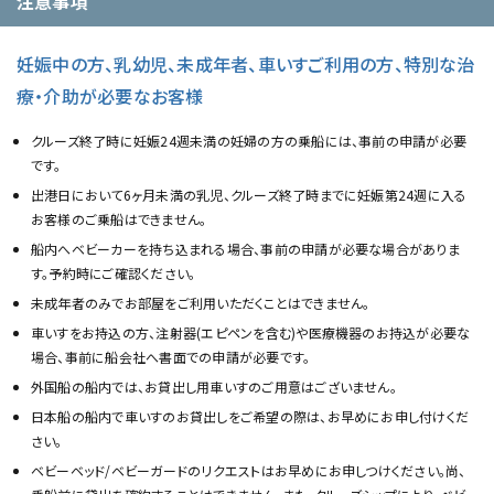
注意事項
妊娠中の方、乳幼児、未成年者、車いすご利用の方、特別な治
療・介助が必要なお客様
クルーズ終了時に妊娠24週未満の妊婦の方の乗船には、事前の申請が必要
です。
出港日において6ヶ月未満の乳児、クルーズ終了時までに妊娠第24週に入る
お客様のご乗船はできません。
船内へベビーカーを持ち込まれる場合、事前の申請が必要な場合がありま
す。予約時にご確認ください。
未成年者のみでお部屋をご利用いただくことはできません。
車いすをお持込の方、注射器(エピペンを含む)や医療機器のお持込が必要な
場合、事前に船会社へ書面での申請が必要です。
外国船の船内では、お貸出し用車いすのご用意はございません。
日本船の船内で車いすのお貸出しをご希望の際は、お早めにお申し付けくだ
さい。
ベビーベッド/ベビーガードのリクエストはお早めにお申しつけください。尚、