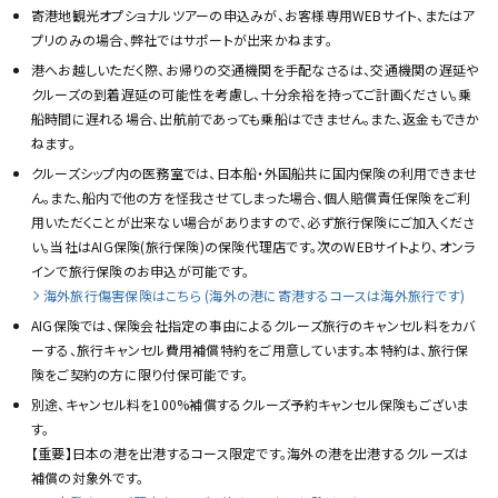
寄港地観光オプショナルツアーの申込みが、お客様専用WEBサイト、またはア
プリのみの場合、弊社ではサポートが出来かねます。
港へお越しいただく際、お帰りの交通機関を手配なさるは、交通機関の遅延や
クルーズの到着遅延の可能性を考慮し、十分余裕を持ってご計画ください。乗
船時間に遅れる場合、出航前であっても乗船はできません。また、返金もできか
ねます。
クルーズシップ内の医務室では、日本船・外国船共に国内保険の利用できませ
ん。また、船内で他の方を怪我させてしまった場合、個人賠償責任保険をご利
用いただくことが出来ない場合がありますので、必ず旅行保険にご加入くださ
い。当社はAIG保険(旅行保険)の保険代理店です。次のWEBサイトより、オンラ
インで旅行保険のお申込が可能です。
海外旅行傷害保険はこちら (海外の港に寄港するコースは海外旅行です)
AIG保険では、保険会社指定の事由によるクルーズ旅行のキャンセル料をカバ
ーする、旅行キャンセル費用補償特約をご用意しています。本特約は、旅行保
険をご契約の方に限り付保可能です。
別途、キャンセル料を100%補償するクルーズ予約キャンセル保険もございま
す。
【重要】日本の港を出港するコース限定です。海外の港を出港するクルーズは
補償の対象外です。