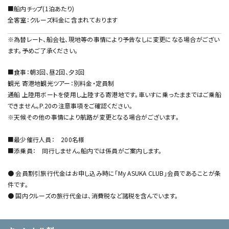
■船内チップ(1泊あたり)
全客室：クルーズ料金に含まれております
※為替レート、船会社、現地等の事情により予告なしに変更になる場合がござい
ます。予めご了承ください。
■食事：朝3回、昼2回、夕3回
観光 寄港地観光ツアー：別料金・定員制
通船 上陸用ボートを使用し上陸する寄港地です。車いすに乗ったままではご乗船
できません。P.20の注意事項をご確認ください。
※天候その他の事情により航路が変更となる場合がございます。
■最少催行人員： 200名様
■添乗員： 同行しません。船内では係員がご案内します。
● 会員割引旅行代金はお申し込み時に「My ASUKA CLUB」会員であることが条
件です。
● 国内クルーズの旅行代金は、消費税など諸税を含んでいます。