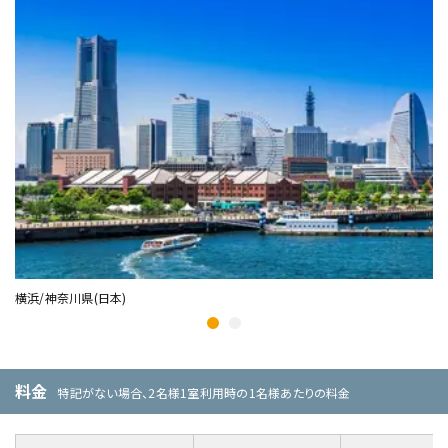
横浜/神奈川県(日本)
鳥
料金
特記がない場合、2名様1室利用時の1名様あたりの料金