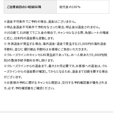
ご出発前日の14日前以降
総代金の100%
※返金不可条件でご予約の場合、返金はございません。
※申込金返金不可条件で予約をなさった場合、申込金は返金されません。
※USD建て、EUR建てでご入金の場合で、キャンセルなさる際、為替レートの増減
に応じ、日本円の返金額も変動します。
※ 外貨送金が発生する場合、海外送金・返金で発生する15,000円の海外送金
手数料、並びに銀行振込手数料はお客様にご負担いただきます。
※クルーズラインのキャンセル料発生前であっても、お一人様あたり5,000円(税
別)の取消手続手数料を申し受けます。
※クルーズラインからの返金まで、最大3か月必要です。お客様への返金は、クル
ーズラインからの返金額が確定してからとなるため、返金まで日数を要する場合
がございます。
※お客様の予約に関するキャンセル規定は、交付する予約確認書が優先されま
す。必ず、予約確認書をご確認ください。