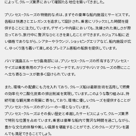
によって、クルーズ業界において確固たる地位を築いてきました。
プリンセス・クルーズの特徴的な点は、まずその豪華な船内施設とサービスです。
各船は快適さとエレガンスを追求して設計され、乗客にリラックスした時間を提
供することに注力しています。デザインや内装においても、洗練された美しさが際
立っており、旅行中に贅沢なひとときを楽しむことができます。カジュアル船に近
い価格でありながら、シアターやラウンジ、ショッピングエリアなど、船内施設が広
く、ゆっくり落ち着いて楽しめるプレミアム客船の船旅を提供しています。
バハマ諸島エルーセラ島南部には、プリンセス・クルーズの所有するプリンセス・
ケイズは乗客専用のプライベートビーチです。カリブやバハマクルーズの際にここ
へ立ち寄るコースが数多く設けられています。
また、環境への配慮にも力を入れており、クルーズ船は最新技術を活用して燃費
の効率化や二酸化炭素の排出削減を実現しています。このような取り組みは、持
続可能な観光業の発展に寄与しており、環境に優しいクルーズを提供することが
プリンセス・クルーズのポリシーの一環となっています。
プリンセス・クルーズはその長い歴史と卓越したサービスによって、クルーズ業界
で特別な位置を占めています。乗客は豪華な船内で贅沢な時間を過ごしながら、
豊かな文化的体験や美しい風景を堪能することができ、どのクルーズプランを選
んでも満足できることでしょう。