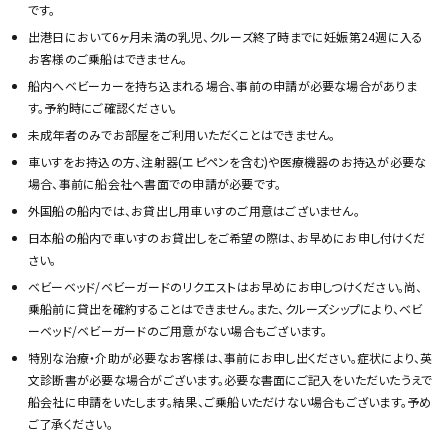
です。
出港日において6ヶ月未満の乳児、クルーズ終了時までに妊娠第24週に入る
お客様のご乗船はできません。
船内へベビーカーを持ち込まれる場合、事前の申請が必要な場合がありま
す。予約時にご確認ください。
未成年者のみでお部屋をご利用いただくことはできません。
車いすをお持込の方、注射器(エピペンを含む)や医療機器のお持込が必要な
場合、事前に船会社へ書面での申請が必要です。
外国船の船内では、お貸出し用車いすのご用意はございません。
日本船の船内で車いすのお貸出しをご希望の際は、お早めにお申し付けくだ
さい。
ベビーベッド/ベビーガードのリクエストはお早めにお申しつけください。尚、
乗船前に貸出を確約することはできません。また、クルーズシップにより、ベビ
ーベッド/ベビーガードのご用意がない場合もございます。
特別な治療・介助が必要なお客様は、事前にお申し出ください。症状により、英
文診断書が必要な場合がございます。必要な書面にご記入をいただいたうえで
船会社に申請をいたします。結果、ご乗船いただけない場合もございます。予め
ご了承ください。