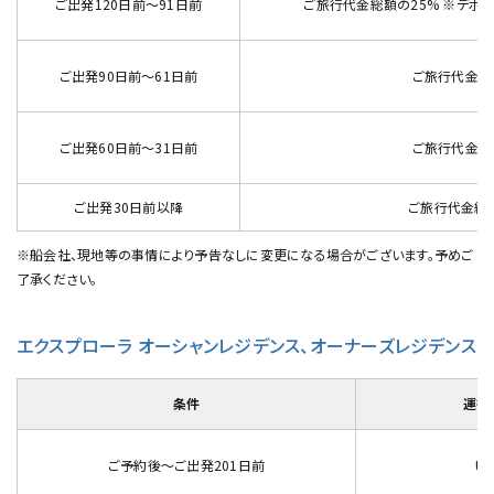
ご出発120日前～91日前
ご旅行代金総額の25% ※デポジ
ご出発90日前～61日前
ご旅行代金総
ご出発60日前～31日前
ご旅行代金総
ご出発30日前以降
ご旅行代金総額
※船会社、現地等の事情により予告なしに変更になる場合がございます。予めご
了承ください。
エクスプローラ オーシャンレジデンス、オーナーズレジデンス
条件
運行
ご予約後～ご出発201日前
US