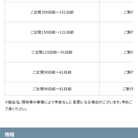
ご出発200日前～151日前
ご旅行代
ご出発150日前～121日前
ご旅行代
ご出発120日前～91日前
ご旅行代
ご出発90日前～61日前
ご旅行代
ご出発90日前～61日前
ご旅行代
※船会社、現地等の事情により予告なしに変更になる場合がございます。予めご
了承ください。
情報