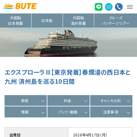
外国船
外国船
クルーズ
日本船
日本発着
海外発着
パッケージツアー
エクスプローラⅢ【東京発着】春爛漫の西日本と
九州 済州島を巡る10日間
旅程
料金
キャンセル料
情報
パンフ・動画
注意事項
出発日
2028年4月17日（月）