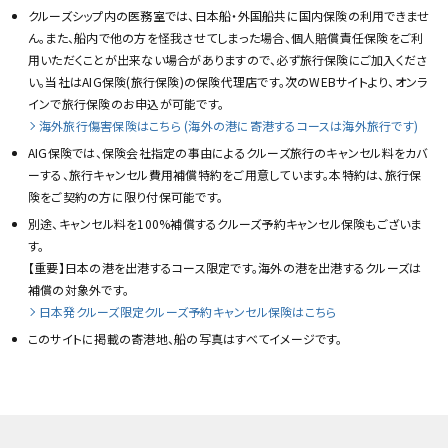
クルーズシップ内の医務室では、日本船・外国船共に国内保険の利用できませ
ん。また、船内で他の方を怪我させてしまった場合、個人賠償責任保険をご利
用いただくことが出来ない場合がありますので、必ず旅行保険にご加入くださ
い。当社はAIG保険(旅行保険)の保険代理店です。次のWEBサイトより、オンラ
インで旅行保険のお申込が可能です。
海外旅行傷害保険はこちら (海外の港に寄港するコースは海外旅行です)
AIG保険では、保険会社指定の事由によるクルーズ旅行のキャンセル料をカバ
ーする、旅行キャンセル費用補償特約をご用意しています。本特約は、旅行保
険をご契約の方に限り付保可能です。
別途、キャンセル料を100%補償するクルーズ予約キャンセル保険もございま
す。
【重要】日本の港を出港するコース限定です。海外の港を出港するクルーズは
補償の対象外です。
日本発クルーズ限定クルーズ予約キャンセル保険はこちら
このサイトに掲載の寄港地、船の写真はすべてイメージです。