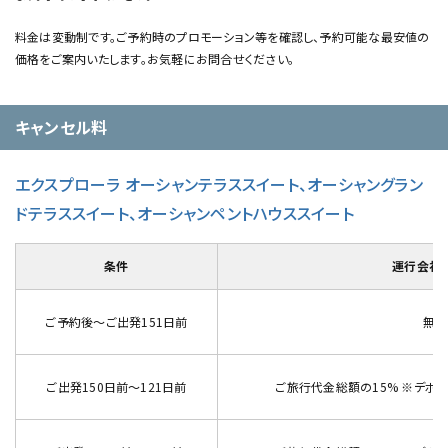
料金は変動制です。ご予約時のプロモーション等を確認し、予約可能な最安値の
価格をご案内いたします。お気軽にお問合せください。
キャンセル料
エクスプローラ オーシャンテラススイート、オーシャングラン
ドテラススイート、オーシャンペントハウススイート
条件
運行会社
ご予約後～ご出発151日前
無料
ご出発150日前～121日前
ご旅行代金総額の15% ※デポジ