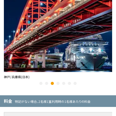
神戸/兵庫県(日本)
高
料金
特記がない場合、2名様1室利用時の1名様あたりの料金