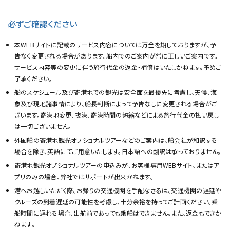
必ずご確認ください
本WEBサイトに記載のサービス内容については万全を期しておりますが、予
告なく変更される場合があります。船内でのご案内が常に正しいご案内です。
サービス内容等の変更に伴う旅行代金の返金・補償はいたしかねます。予めご
了承ください。
船のスケジュール及び寄港地での観光は安全面を最優先に考慮し、天候、海
象及び現地諸事情により、船長判断によって予告なしに変更される場合がご
ざいます。寄港地変更、抜港、寄港時間の短縮などによる旅行代金の払い戻し
は一切ございません。
外国船の寄港地観光オプショナルツアーなどのご案内は、船会社が和訳する
場合を除き、英語にてご用意いたします。日本語への翻訳は承っておりません。
寄港地観光オプショナルツアーの申込みが、お客様専用WEBサイト、またはア
プリのみの場合、弊社ではサポートが出来かねます。
港へお越しいただく際、お帰りの交通機関を手配なさるは、交通機関の遅延や
クルーズの到着遅延の可能性を考慮し、十分余裕を持ってご計画ください。乗
船時間に遅れる場合、出航前であっても乗船はできません。また、返金もできか
ねます。