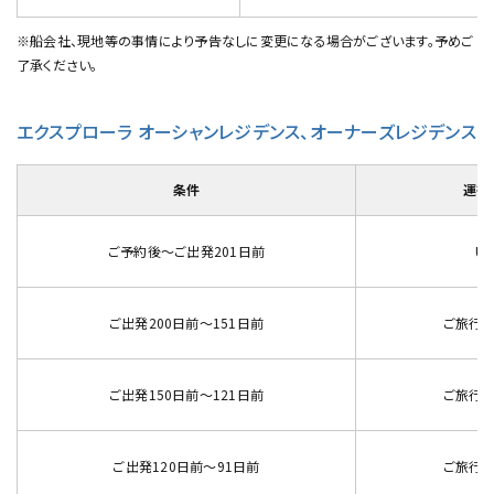
※船会社、現地等の事情により予告なしに変更になる場合がございます。予めご
了承ください。
エクスプローラ オーシャンレジデンス、オーナーズレジデンス
条件
運行
ご予約後～ご出発201日前
US
ご出発200日前～151日前
ご旅行代
ご出発150日前～121日前
ご旅行代
ご出発120日前～91日前
ご旅行代