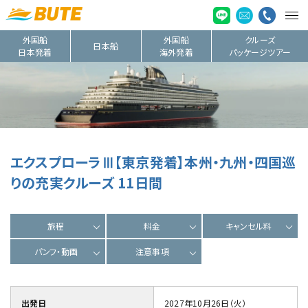
外国船
外国船
クルーズ
日本船
日本発着
海外発着
パッケージツアー
エクスプローラⅢ【東京発着】本州・九州・四国巡
りの充実クルーズ 11日間
旅程
料金
キャンセル料
パンフ・動画
注意事項
出発日
2027年10月26日（火）