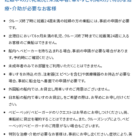
療・介助が必要なお客様
クルーズ終了時に妊娠24週未満の妊婦の方の乗船には、事前の申請が必要
です。
出港日において6ヶ月未満の乳児、クルーズ終了時までに妊娠第24週に入る
お客様のご乗船はできません。
船内へベビーカーを持ち込まれる場合、事前の申請が必要な場合がありま
す。予約時にご確認ください。
未成年者のみでお部屋をご利用いただくことはできません。
車いすをお持込の方、注射器(エピペンを含む)や医療機器のお持込が必要な
場合、事前に船会社へ書面での申請が必要です。
外国船の船内では、お貸出し用車いすのご用意はございません。
日本船の船内で車いすのお貸出しをご希望の際は、お早めにお申し付けくだ
さい。
ベビーベッド/ベビーガードのリクエストはお早めにお申しつけください。尚、
乗船前に貸出を確約することはできません。また、クルーズシップにより、ベビ
ーベッド/ベビーガードのご用意がない場合もございます。
特別な治療・介助が必要なお客様は、事前にお申し出ください。症状により、英