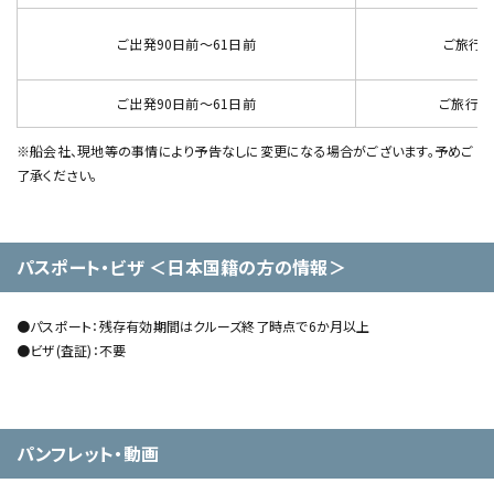
ご出発90日前～61日前
ご旅行代
ご出発90日前～61日前
ご旅行代
※船会社、現地等の事情により予告なしに変更になる場合がございます。予めご
了承ください。
パスポート・ビザ ＜日本国籍の方の情報＞
●パスポート：残存有効期間はクルーズ終了時点で6か月以上
●ビザ(査証)：不要
パンフレット・動画