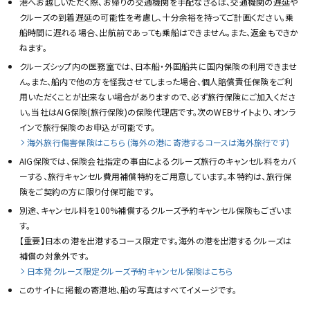
港へお越しいただく際、お帰りの交通機関を手配なさるは、交通機関の遅延や
クルーズの到着遅延の可能性を考慮し、十分余裕を持ってご計画ください。乗
船時間に遅れる場合、出航前であっても乗船はできません。また、返金もできか
ねます。
クルーズシップ内の医務室では、日本船・外国船共に国内保険の利用できませ
ん。また、船内で他の方を怪我させてしまった場合、個人賠償責任保険をご利
用いただくことが出来ない場合がありますので、必ず旅行保険にご加入くださ
い。当社はAIG保険(旅行保険)の保険代理店です。次のWEBサイトより、オンラ
インで旅行保険のお申込が可能です。
海外旅行傷害保険はこちら (海外の港に寄港するコースは海外旅行です)
AIG保険では、保険会社指定の事由によるクルーズ旅行のキャンセル料をカバ
ーする、旅行キャンセル費用補償特約をご用意しています。本特約は、旅行保
険をご契約の方に限り付保可能です。
別途、キャンセル料を100%補償するクルーズ予約キャンセル保険もございま
す。
【重要】日本の港を出港するコース限定です。海外の港を出港するクルーズは
補償の対象外です。
日本発クルーズ限定クルーズ予約キャンセル保険はこちら
このサイトに掲載の寄港地、船の写真はすべてイメージです。