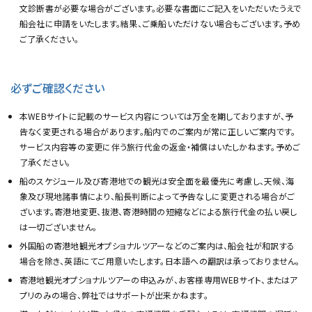
文診断書が必要な場合がございます。必要な書面にご記入をいただいたうえで
船会社に申請をいたします。結果、ご乗船いただけない場合もございます。予め
ご了承ください。
必ずご確認ください
本WEBサイトに記載のサービス内容については万全を期しておりますが、予
告なく変更される場合があります。船内でのご案内が常に正しいご案内です。
サービス内容等の変更に伴う旅行代金の返金・補償はいたしかねます。予めご
了承ください。
船のスケジュール及び寄港地での観光は安全面を最優先に考慮し、天候、海
象及び現地諸事情により、船長判断によって予告なしに変更される場合がご
ざいます。寄港地変更、抜港、寄港時間の短縮などによる旅行代金の払い戻し
は一切ございません。
外国船の寄港地観光オプショナルツアーなどのご案内は、船会社が和訳する
場合を除き、英語にてご用意いたします。日本語への翻訳は承っておりません。
寄港地観光オプショナルツアーの申込みが、お客様専用WEBサイト、またはア
プリのみの場合、弊社ではサポートが出来かねます。