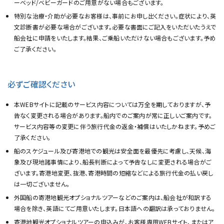
ーベッド/ベビーガードのご用意がない場合もございます。
特別な治療・介助が必要なお客様は、事前にお申し出ください。症状により、英
文診断書が必要な場合がございます。必要な書面にご記入をいただいたうえで
船会社に申請をいたします。結果、ご乗船いただけない場合もございます。予め
ご了承ください。
必ずご確認ください
本WEBサイトに記載のサービス内容については万全を期しておりますが、予
告なく変更される場合があります。船内でのご案内が常に正しいご案内です。
サービス内容等の変更に伴う旅行代金の返金・補償はいたしかねます。予めご
了承ください。
船のスケジュール及び寄港地での観光は安全面を最優先に考慮し、天候、海
象及び現地諸事情により、船長判断によって予告なしに変更される場合がご
ざいます。寄港地変更、抜港、寄港時間の短縮などによる旅行代金の払い戻し
は一切ございません。
外国船の寄港地観光オプショナルツアーなどのご案内は、船会社が和訳する
場合を除き、英語にてご用意いたします。日本語への翻訳は承っておりません。
寄港地観光オプショナルツアーの申込みが、お客様専用WEBサイト、またはア