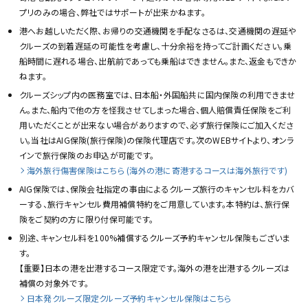
プリのみの場合、弊社ではサポートが出来かねます。
港へお越しいただく際、お帰りの交通機関を手配なさるは、交通機関の遅延や
クルーズの到着遅延の可能性を考慮し、十分余裕を持ってご計画ください。乗
船時間に遅れる場合、出航前であっても乗船はできません。また、返金もできか
ねます。
クルーズシップ内の医務室では、日本船・外国船共に国内保険の利用できませ
ん。また、船内で他の方を怪我させてしまった場合、個人賠償責任保険をご利
用いただくことが出来ない場合がありますので、必ず旅行保険にご加入くださ
い。当社はAIG保険(旅行保険)の保険代理店です。次のWEBサイトより、オンラ
インで旅行保険のお申込が可能です。
海外旅行傷害保険はこちら (海外の港に寄港するコースは海外旅行です)
AIG保険では、保険会社指定の事由によるクルーズ旅行のキャンセル料をカバ
ーする、旅行キャンセル費用補償特約をご用意しています。本特約は、旅行保
険をご契約の方に限り付保可能です。
別途、キャンセル料を100%補償するクルーズ予約キャンセル保険もございま
す。
【重要】日本の港を出港するコース限定です。海外の港を出港するクルーズは
補償の対象外です。
日本発クルーズ限定クルーズ予約キャンセル保険はこちら