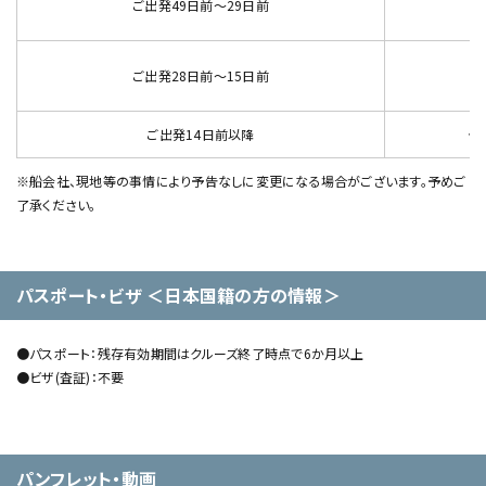
ご出発49日前～29日前
代
ご出発28日前～15日前
代
ご出発14日前以降
代
※船会社、現地等の事情により予告なしに変更になる場合がございます。予めご
了承ください。
パスポート・ビザ ＜日本国籍の方の情報＞
●パスポート：残存有効期間はクルーズ終了時点で6か月以上
●ビザ(査証)：不要
パンフレット・動画