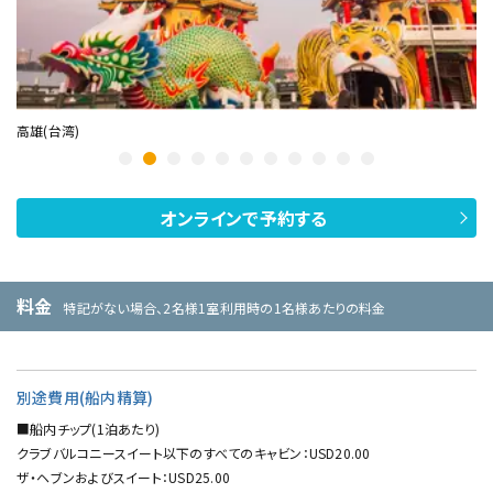
基隆/台北(台湾)
宮
オンラインで予約する
料金
特記がない場合、2名様1室利用時の1名様あたりの料金
別途費用(船内精算)
■船内チップ(1泊あたり)
クラブバルコニースイート以下のすべてのキャビン：USD20.00
ザ・ヘブンおよびスイート：USD25.00