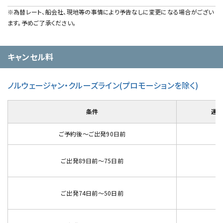
※為替レート、船会社、現地等の事情により予告なしに変更になる場合がござい
ます。予めご了承ください。
キャンセル料
ノルウェージャン・クルーズライン(プロモーションを除く)
条件
運
ご予約後～ご出発90日前
ご出発89日前～75日前
代
ご出発74日前～50日前
代