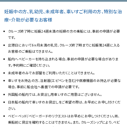
妊娠中の方、乳幼児、未成年者、車いすご利用の方、特別な治
療・介助が必要なお客様
クルーズ終了時に妊娠24週未満の妊婦の方の乗船には、事前の申請が必要
です。
出港日において6ヶ月未満の乳児、クルーズ終了時までに妊娠第24週に入る
お客様のご乗船はできません。
船内へベビーカーを持ち込まれる場合、事前の申請が必要な場合がありま
す。予約時にご確認ください。
未成年者のみでお部屋をご利用いただくことはできません。
車いすをお持込の方、注射器(エピペンを含む)や医療機器のお持込が必要な
場合、事前に船会社へ書面での申請が必要です。
外国船の船内では、お貸出し用車いすのご用意はございません。
日本船の船内で車いすのお貸出しをご希望の際は、お早めにお申し付けくだ
さい。
ベビーベッド/ベビーガードのリクエストはお早めにお申しつけください。尚、
乗船前に貸出を確約することはできません。また、クルーズシップにより、ベビ