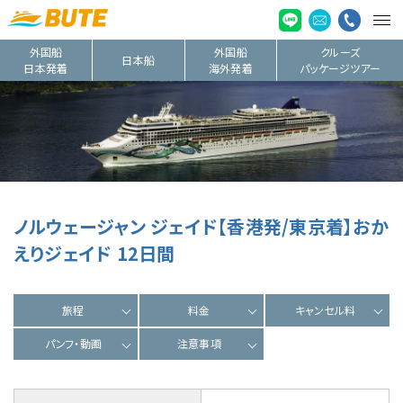
外国船
外国船
クルーズ
日本船
日本発着
海外発着
パッケージツアー
ノルウェージャン ジェイド【香港発/東京着】おか
えりジェイド 12日間
旅程
料金
キャンセル料
パンフ・動画
注意事項