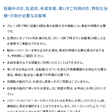
妊娠中の方、乳幼児、未成年者、車いすご利用の方、特別な治
療・介助が必要なお客様
クルーズ終了時に妊娠24週未満の妊婦の方の乗船には、事前の申請が必要
です。
出港日において6ヶ月未満の乳児、クルーズ終了時までに妊娠第24週に入る
お客様のご乗船はできません。
船内へベビーカーを持ち込まれる場合、事前の申請が必要な場合がありま
す。予約時にご確認ください。
未成年者のみでお部屋をご利用いただくことはできません。
車いすをお持込の方、注射器(エピペンを含む)や医療機器のお持込が必要な
場合、事前に船会社へ書面での申請が必要です。
外国船の船内では、お貸出し用車いすのご用意はございません。
日本船の船内で車いすのお貸出しをご希望の際は、お早めにお申し付けくだ
さい。
ベビーベッド/ベビーガードのリクエストはお早めにお申しつけください。尚、
乗船前に貸出を確約することはできません。また、クルーズシップにより、ベビ
ーベッド/ベビーガードのご用意がない場合もございます。