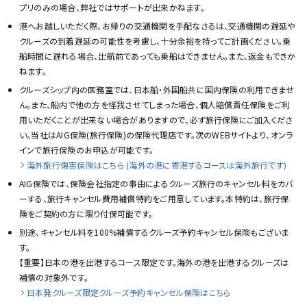
プリのみの場合、弊社ではサポートが出来かねます。
港へお越しいただく際、お帰りの交通機関を手配なさるは、交通機関の遅延や
クルーズの到着遅延の可能性を考慮し、十分余裕を持ってご計画ください。乗
船時間に遅れる場合、出航前であっても乗船はできません。また、返金もできか
ねます。
クルーズシップ内の医務室では、日本船・外国船共に国内保険の利用できませ
ん。また、船内で他の方を怪我させてしまった場合、個人賠償責任保険をご利
用いただくことが出来ない場合がありますので、必ず旅行保険にご加入くださ
い。当社はAIG保険(旅行保険)の保険代理店です。次のWEBサイトより、オンラ
インで旅行保険のお申込が可能です。
海外旅行傷害保険はこちら (海外の港に寄港するコースは海外旅行です)
AIG保険では、保険会社指定の事由によるクルーズ旅行のキャンセル料をカバ
ーする、旅行キャンセル費用補償特約をご用意しています。本特約は、旅行保
険をご契約の方に限り付保可能です。
別途、キャンセル料を100%補償するクルーズ予約キャンセル保険もございま
す。
【重要】日本の港を出港するコース限定です。海外の港を出港するクルーズは
補償の対象外です。
日本発クルーズ限定クルーズ予約キャンセル保険はこちら