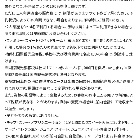
象外となり、各料金プランの100%を申し受けます）。
ただし、1人利用客室の販売数には、制限がありますので予めご了承ください。予
約状況によっては、利用できない場合もあります。予約時にご確認ください。
・2人部屋を3〜4名で利用する場合は、予約状況によっては利用できない場合も
あります。詳しくは予約時にお問い合わせください。
・ファミリー・スイート（2ベッドルーム） （最大6名まで利用可能）の代金は、4名で
利用した場合の1名あたりの代金です。3名以下ではご利用いただけません。
・租税、国際観光旅客税、手数料及び港湾費用：1名あたりの料金で、別途申し受
けます。
※国際観光旅客税は出国1回につき、お一人様1,000円を徴収いたします。※乗
船時2歳未満は国際観光旅客税対象外となります。
※複数回海外の港に寄港するコースは出国の回数分、国際観光旅客税が適用さ
れております。税額は予告なしに変更される場合があります。
また、為替の影響等によって変動するため、お客様のお申し込み完了の時期によ
って税額が異なることがあります。直前の変更の場合は、船内会計にて徴収また
は返金いたします。
・子ども代金の設定はありません。
・チップ「クルー・アプリシエーション」：1名1泊あたりスイート客室は20米ドル、リ
ザーブ・コレクション･ジュニア･スイート、ジュニア･スイート客室は19米ドル、
その他の客室は18米ドルが船内会計に自動的にチャージされます。料金は予告