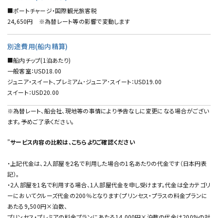
■ポートチャージ・国際観光旅客税
24,650円 ※為替レート等の影響で変動します
別途費用(船内精算)
■船内チップ(1泊あたり)
一般客室：USD18.00
ジュニア・スイート、プレミアム･ジュニア･スイート：USD19.00
スイート：USD20.00
※為替レート、船会社、現地等の事情により予告なしに変更になる場合がござい
ます。予めご了承ください。
"
サービス内容の比較は、
こちら
よりご確認ください
・上記代金は、2人部屋を2名で利用した場合の1名あたりの代金です（日本円表
記）。
・2人部屋を1名で利用する場合、1人部屋代金を申し受けます。代金は全カテゴリ
ーにおいてクルーズ代金の200％となります（プリンセス・プラスの料金プランに
あたる9,500円×泊数、
プリンセス・プレミアの料金プランにあたる14,000円×泊数の代金は200%の対