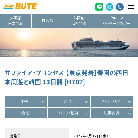
外国船
外国船
クルーズ
日本船
日本発着
海外発着
パッケージツアー
サファイア・プリンセス 【東京発着】春陽の西日
本周遊と韓国 13日間 [H707]
旅程
料金
キャンセル料
情報
パンフ・動画
注意事項
出発日
2027年3月17日（水）