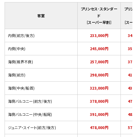
プリンセス･スタンダー
プリンセ
客室
ド
［スーパー早割］
［スーパ
内側(前方/後方)
233,000円
347,
内側(中央)
245,000円
359,
海側(視界不良)
257,000円
371,
海側(前方)
298,000円
412,
海側(中央/船首)
323,000円
437,
海側バルコニー(前方/後方)
378,000円
472,
海側バルコニー(中央/船尾)
391,000円
485,
ジュニア・スイート(前方/後方)
478,000円
572,