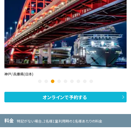
神戸/兵庫県(日本)
徳
オンラインで予約する
料金
特記がない場合、2名様1室利用時の1名様あたりの料金