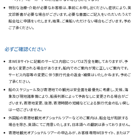
特別な治療・介助が必要なお客様は、事前にお申し出ください。症状により、英
文診断書が必要な場合がございます。必要な書面にご記入をいただいたうえで
船会社に申請をいたします。結果、ご乗船いただけない場合もございます。予め
ご了承ください。
必ずご確認ください
本WEBサイトに記載のサービス内容については万全を期しておりますが、予
告なく変更される場合があります。船内でのご案内が常に正しいご案内です。
サービス内容等の変更に伴う旅行代金の返金・補償はいたしかねます。予めご
了承ください。
船のスケジュール及び寄港地での観光は安全面を最優先に考慮し、天候、海
象及び現地諸事情により、船長判断によって予告なしに変更される場合がご
ざいます。寄港地変更、抜港、寄港時間の短縮などによる旅行代金の払い戻し
は一切ございません。
外国船の寄港地観光オプショナルツアーなどのご案内は、船会社が和訳する
場合を除き、英語にてご用意いたします。日本語への翻訳は承っておりません。
寄港地観光オプショナルツアーの申込みが、お客様専用WEBサイト、またはア