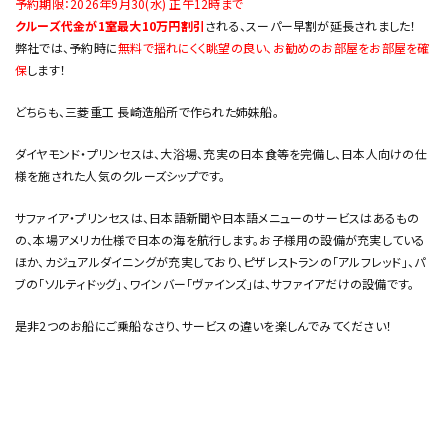
予約期限：2026年9月30(水) 正午12時まで
クルーズ代金が1室最大10万円割引
される、スーパー早割が延長されました！
弊社では、予約時に
無料で揺れにくく眺望の良い、お勧めのお部屋をお部屋を確
保
します！
どちらも、三菱重工 長崎造船所で作られた姉妹船。
ダイヤモンド・プリンセスは、大浴場、充実の日本食等を完備し、日本人向けの仕
様を施された人気のクルーズシップです。
サファイア・プリンセスは、日本語新聞や日本語メニューのサービスはあるもの
の、本場アメリカ仕様で日本の海を航行します。お子様用の設備が充実している
ほか、カジュアルダイニングが充実しており、ピザレストランの「アルフレッド」、パ
ブの「ソルティドッグ」、ワインバー「ヴァインズ」は、サファイアだけの設備です。
是非2つのお船にご乗船なさり、サービスの違いを楽しんでみてください！