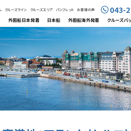
043-2
ム
クルーズライン
クルーズエリア
パンフレット
お客様の声
外国船
日本発着
日本船
外国船海外発着
クルーズ
パ