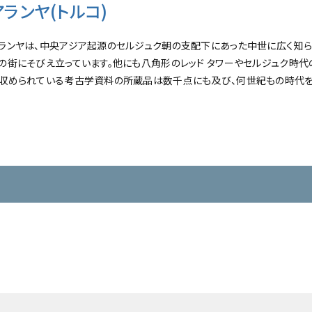
アランヤ(トルコ)
ランヤは、中央アジア起源のセルジュク朝の支配下にあった中世に広く知
の街にそびえ立っています。他にも八角形のレッド タワーやセルジュク時
収められている考古学資料の所蔵品は数千点にも及び、何世紀もの時代を