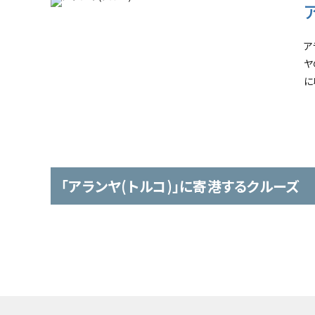
ア
ヤ
に
「アランヤ(トルコ)」に寄港するクルーズ