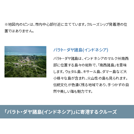
※地図内のピンは、市内中心部付近に立てています。クルーズシップ発着港の位
置ではありません。
バラト・ダヤ諸島(インドネシア)
バラト・ダヤ諸島は、インドネシアのマルク州南西
部に位置する島々の総称で、「南西諸島」を意味
します。ウェタル島、キサール島、ダマー島など大
小様々な島が含まれ、火山性の島も見られます。
伝統文化が色濃く残る地域であり、手つかずの自
然や美しい海も魅力です。
「バラト・ダヤ諸島(インドネシア)」に寄港するクルーズ