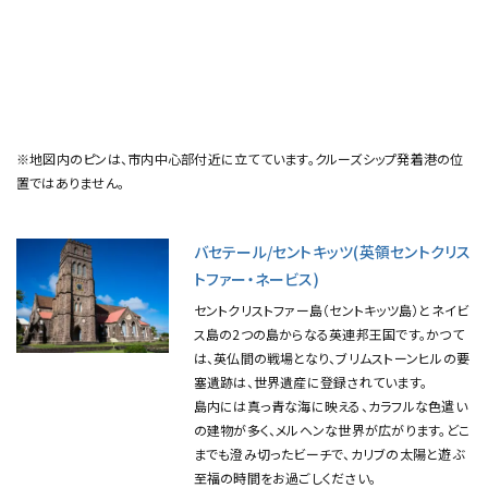
※地図内のピンは、市内中心部付近に立てています。クルーズシップ発着港の位
置ではありません。
バセテール/セントキッツ(英領セントクリス
トファー・ネービス)
セントクリストファー島（セントキッツ島）とネイビ
ス島の2つの島からなる英連邦王国です。かつて
は、英仏間の戦場となり、ブリムストーンヒルの要
塞遺跡は、世界遺産に登録されています。
島内には真っ青な海に映える、カラフルな色遣い
の建物が多く、メルヘンな世界が広がります。どこ
までも澄み切ったビーチで、カリブの太陽と遊ぶ
至福の時間をお過ごしください。