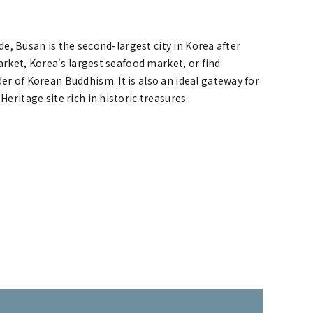
de, Busan is the second-largest city in Korea after
arket, Korea's largest seafood market, or find
r of Korean Buddhism. It is also an ideal gateway for
ritage site rich in historic treasures.