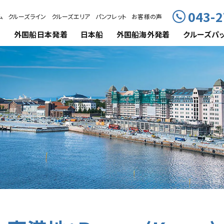
043-2
ム
クルーズライン
クルーズエリア
パンフレット
お客様の声
外国船
日本発着
日本船
外国船海外発着
クルーズ
パ