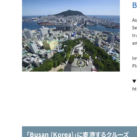
B
As
Se
tr
an
Im
Pl
▼ 
ht
「Busan (Korea)」に寄港するクルーズ