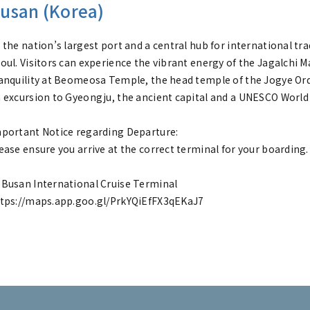
usan (Korea)
 the nation’s largest port and a central hub for international tra
oul. Visitors can experience the vibrant energy of the Jagalchi M
anquility at Beomeosa Temple, the head temple of the Jogye Orde
 excursion to Gyeongju, the ancient capital and a UNESCO World He
portant Notice regarding Departure:
ease ensure you arrive at the correct terminal for your boarding.
Busan International Cruise Terminal
tps://maps.app.goo.gl/PrkYQiEfFX3qEKaJ7