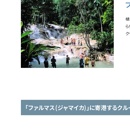
植
ら
ク
「ファルマス(ジャマイカ)」に寄港するクル