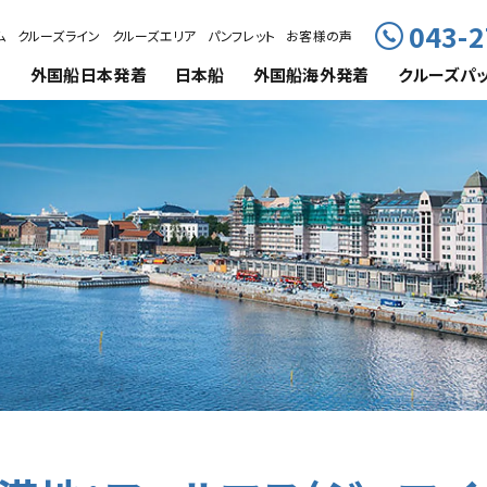
043-2
ム
クルーズライン
クルーズエリア
パンフレット
お客様の声
外国船
日本発着
日本船
外国船海外発着
クルーズ
パ