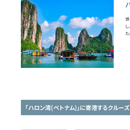
世
し
た
「ハロン湾(ベトナム)」に寄港するクルーズ