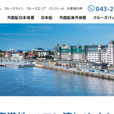
043-2
ム
クルーズライン
クルーズエリア
パンフレット
お客様の声
外国船
日本発着
日本船
外国船海外発着
クルーズ
パ