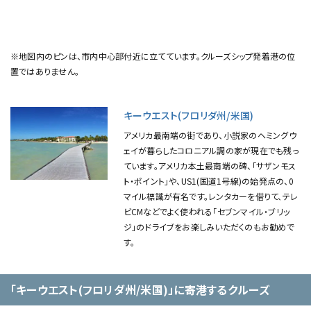
※地図内のピンは、市内中心部付近に立てています。クルーズシップ発着港の位
置ではありません。
キーウエスト(フロリダ州/米国)
アメリカ最南端の街であり、小説家のヘミングウ
ェイが暮らしたコロニアル調の家が現在でも残っ
ています。アメリカ本土最南端の碑、「サザンモス
ト・ポイント」や、US1(国道1号線)の始発点の、0
マイル標識が有名です。レンタカーを借りて、テレ
ビCMなどでよく使われる「セブンマイル・ブリッ
ジ」のドライブをお楽しみいただくのもお勧めで
す。
「キーウエスト(フロリダ州/米国)」に寄港するクルーズ