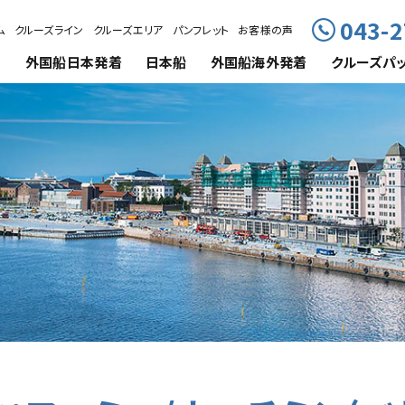
043-2
ム
クルーズライン
クルーズエリア
パンフレット
お客様の声
外国船
日本発着
日本船
外国船海外発着
クルーズ
パ