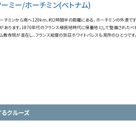
フーミー/ホーチミン(ベトナム)
ーチミンから南へ120km、約2時間半の距離にある、ホーチミンの外港で
があります。1870年代のフランス植民地時代に保養地として整備されたベ
仏教寺院が混在し、フランス総督の別荘ホワイトパレスも見所のひとつです
するクルーズ