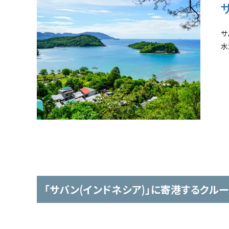
サ
水
「サバン(インドネシア)」に寄港するクルー