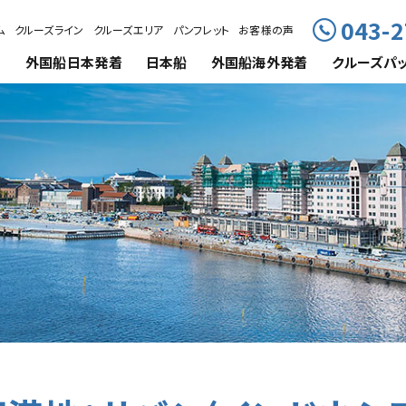
043-2
ム
クルーズライン
クルーズエリア
パンフレット
お客様の声
外国船
日本発着
日本船
外国船海外発着
クルーズ
パ