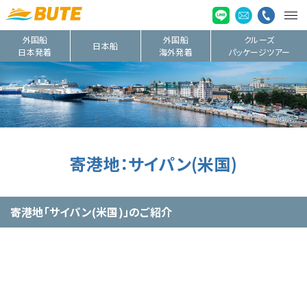
外国船
外国船
クルーズ
日本船
日本発着
海外発着
パッケージツアー
寄港地：サイパン(米国)
寄港地「サイパン(米国)」のご紹介