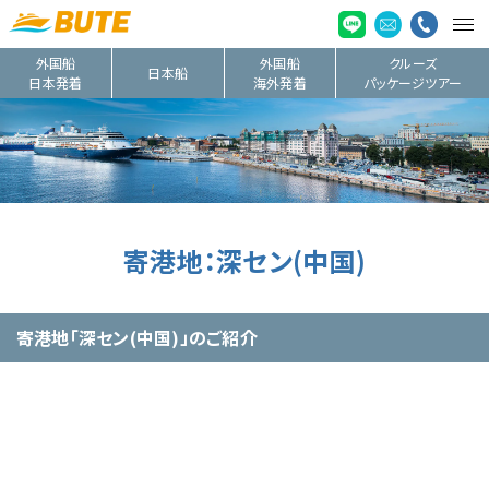
外国船
外国船
クルーズ
日本船
日本発着
海外発着
パッケージツアー
寄港地：深セン(中国)
寄港地「深セン(中国)」のご紹介