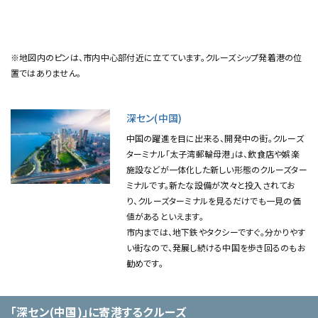
※地図内のピンは、市内中心部付近に立てています。クルーズシップ発着港の位
置ではありません。
深セン(中国)
中国の躍進を目に出来る、開発中の街。クルーズ
ターミナル「太子湾郵輪母港」は、飲食店や娯楽
施設などが一体化した新しい形態のクルーズター
ミナルです。新たな設備が次々と投入されてお
り、クルーズターミナルを見るだけでも一見の価
値があるといえます。
市内までは、地下鉄やタクシーですぐ。分かりやす
い街なので、発展し続ける中国を歩き回るのもお
勧めです。
「深セン(中国)」に寄港するクルーズ