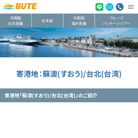
外国船
外国船
クルーズ
日本船
日本発着
海外発着
パッケージツアー
寄港地：蘇澳(すおう)/台北(台湾)
寄港地「蘇澳(すおう)/台北(台湾)」のご紹介