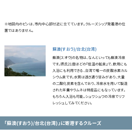
※地図内のピンは、市内中心部付近に立てています。クルーズシップ発着港の位
置ではありません。
蘇澳(すおう)/台北(台湾)
蘇澳(スオウ)の名物は、なんといっても蘇澳冷泉
です。摂氏21度ほどの『低温の鉱泉』で、飲用にも
入浴にも利用できる、台湾で唯一の炭酸水素カル
シウム泉です。水質は透き通り甘みがあり、大量
の二酸化炭素を含んでおり、冷泉水を用いて製造
された羊羹やラムネは特産品にもなっています。
もちろん入浴も可能。シュワシュワの冷泉でリフ
レッシュしてみてください。
「蘇澳(すおう)/台北(台湾)」に寄港するクルーズ