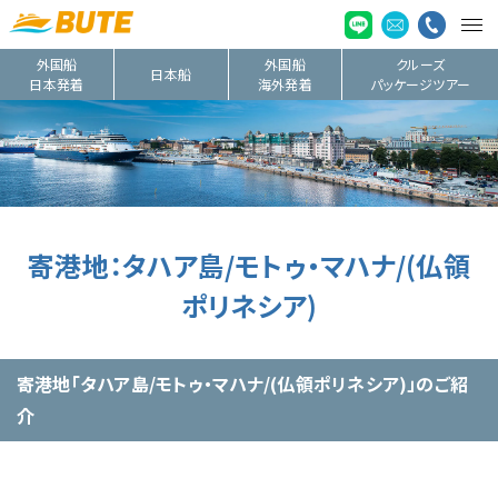
外国船
外国船
クルーズ
日本船
日本発着
海外発着
パッケージツアー
寄港地：タハア島/モトゥ・マハナ/(仏領
ポリネシア)
寄港地「タハア島/モトゥ・マハナ/(仏領ポリネシア)」のご紹
介