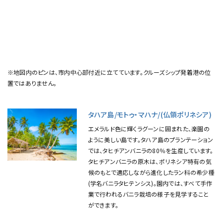
※地図内のピンは、市内中心部付近に立てています。クルーズシップ発着港の位
置ではありません。
タハア島/モトゥ・マハナ/(仏領ポリネシア)
エメラルド色に輝くラグーンに囲まれた、楽園の
ように美しい島です。タハア島のプランテーション
では、タヒチアンバニラの80％を生産しています。
タヒチアンバニラの原木は、ポリネシア特有の気
候のもとで適応しながら進化したラン科の希少種
(学名バニラタヒテンシス)。園内では、すべて手作
業で行われるバニラ栽培の様子を見学すること
ができます。