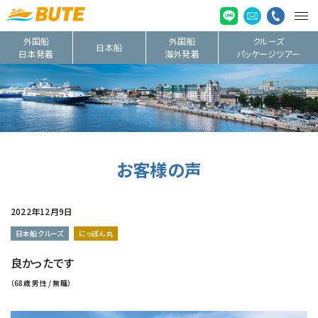
外国船
外国船
クルーズ
日本船
日本発着
海外発着
パッケージツアー
お客様の声
2022年12月9日
日本船クルーズ
にっぽん丸
良かったです
（68歳 男性 / 無職）