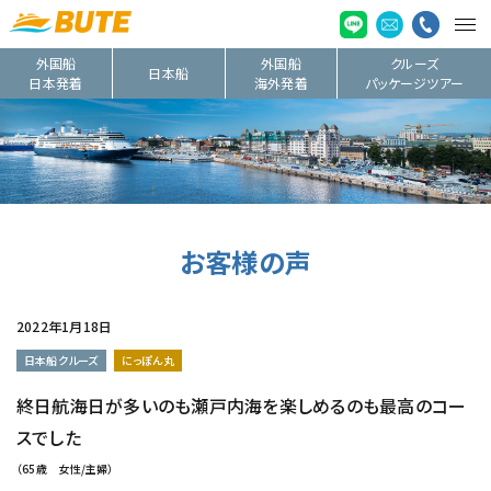
外国船
外国船
クルーズ
日本船
日本発着
海外発着
パッケージツアー
お客様の声
2022年1月18日
日本船クルーズ
にっぽん丸
終日航海日が多いのも瀬戸内海を楽しめるのも最高のコー
スでした
（65歳 女性/主婦）