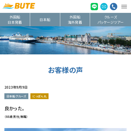
外国船
外国船
クルーズ
日本船
日本発着
海外発着
パッケージツアー
お客様の声
2023年9月9日
日本船クルーズ
にっぽん丸
良かった。
（66歳 男性/無職）