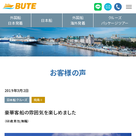
外国船
外国船
クルーズ
日本船
日本発着
海外発着
パッケージツアー
お客様の声
2019年3月2日
日本船クルーズ
飛鳥Ⅱ
豪華客船の雰囲気を楽しめました
（68歳 男性/無職）