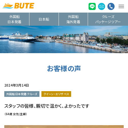
外国船
外国船
クルーズ
日本船
日本発着
海外発着
パッケージツアー
お客様の声
2024年3月14日
外国船日本発着クルーズ
クイーン・エリザベス
スタッフの皆様、親切で温かく、よかったです
（64歳 女性/主婦）