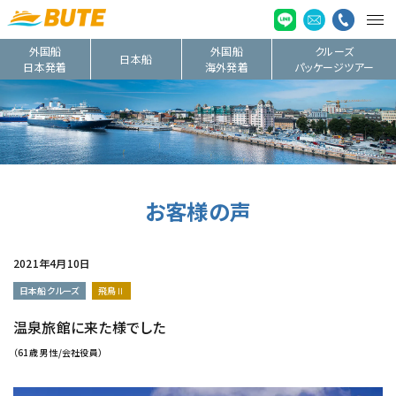
外国船
外国船
クルーズ
日本船
日本発着
海外発着
パッケージツアー
お客様の声
2021年4月10日
日本船クルーズ
飛鳥Ⅱ
温泉旅館に来た様でした
（61歳 男性/会社役員）