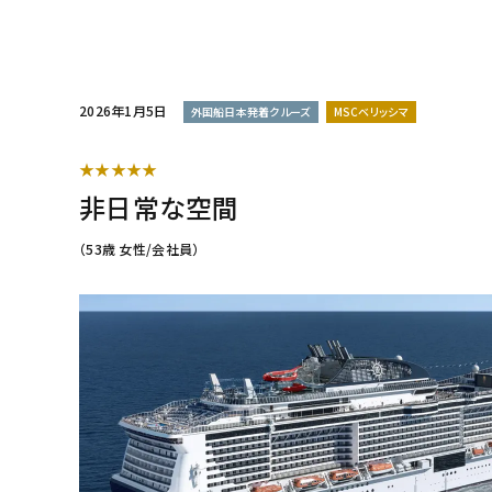
2026年1月5日
外国船日本発着クルーズ
MSCベリッシマ
★★★★★
非日常な空間
（53歳 女性/会社員）