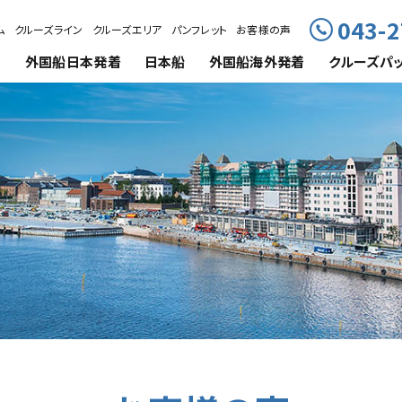
043-2
ム
クルーズライン
クルーズエリア
パンフレット
お客様の声
外国船
日本発着
日本船
外国船海外発着
クルーズ
パ