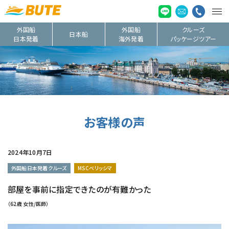
外国船
外国船
クルーズ
日本船
日本発着
海外発着
パッケージツアー
お客様の声
2024年10月7日
外国船日本発着クルーズ
MSCベリッシマ
部屋を事前に指定できたのが有難かった
（62歳 女性/医師）