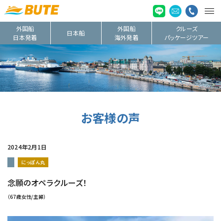
外国船
外国船
クルーズ
日本船
日本発着
海外発着
パッケージツアー
お客様の声
2024年2月1日
にっぽん丸
念願のオペラクルーズ！
（67歳女性/主婦）