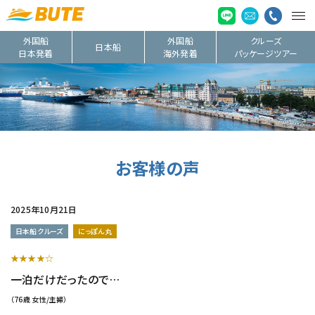
外国船
外国船
クルーズ
日本船
日本発着
海外発着
パッケージツアー
お客様の声
2025年10月21日
日本船クルーズ
にっぽん丸
★★★★☆
一泊だけだったので…
（76歳 女性/主婦）