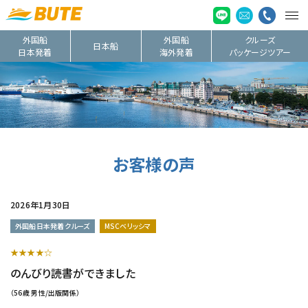
外国船
外国船
クルーズ
日本船
日本発着
海外発着
パッケージツアー
お客様の声
2026年1月30日
外国船日本発着クルーズ
MSCベリッシマ
★★★★☆
のんびり読書ができました
（56歳 男性/出版関係）