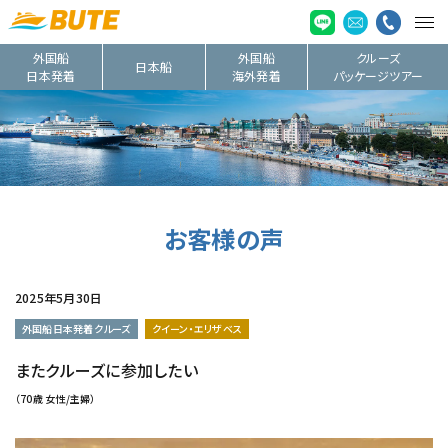
外国船
外国船
クルーズ
日本船
日本発着
海外発着
パッケージツアー
お客様の声
2025年5月30日
外国船日本発着クルーズ
クイーン・エリザベス
またクルーズに参加したい
（70歳 女性/主婦）