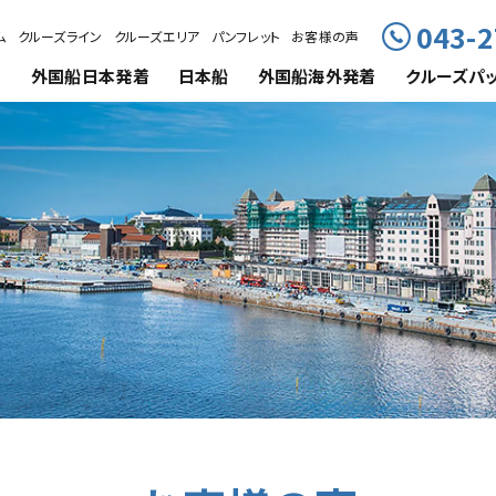
043-2
ム
クルーズライン
クルーズエリア
パンフレット
お客様の声
外国船
日本発着
日本船
外国船海外発着
クルーズ
パ