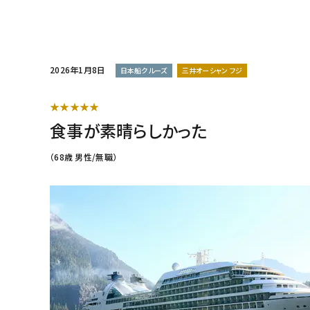
2026年1月8日
日本船クルーズ
三井オーシャン フジ
★★★★★
食事が素晴らしかった
（68歳 男性/無職）