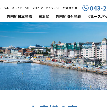
043-2
ム
クルーズライン
クルーズエリア
パンフレット
お客様の声
外国船
日本発着
日本船
外国船海外発着
クルーズ
パ