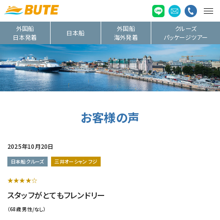
外国船
外国船
クルーズ
日本船
日本発着
海外発着
パッケージツアー
お客様の声
2025年10月20日
日本船クルーズ
三井オーシャン フジ
★★★★☆
スタッフがとてもフレンドリー
（68歳 男性/なし）