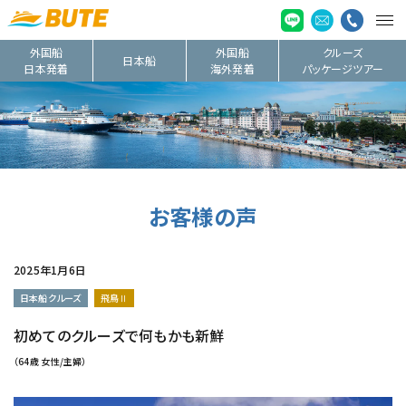
外国船
外国船
クルーズ
日本船
日本発着
海外発着
パッケージツアー
お客様の声
2025年1月6日
日本船クルーズ
飛鳥Ⅱ
初めてのクルーズで何もかも新鮮
（64歳 女性/主婦）