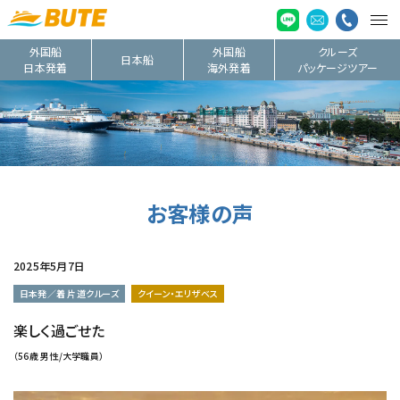
外国船
外国船
クルーズ
日本船
日本発着
海外発着
パッケージツアー
お客様の声
2025年5月7日
日本発／着 片道クルーズ
クイーン・エリザベス
楽しく過ごせた
（56歳 男性/大学職員）