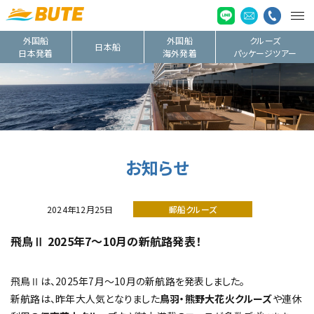
外国船
外国船
クルーズ
日本船
日本発着
海外発着
パッケージツアー
お知らせ
2024年12月25日
郵船クルーズ
飛鳥Ⅱ 2025年7～10月の新航路発表！
飛鳥Ⅱは、2025年7月～10月の新航路を発表しました。
新航路は、昨年大人気となりました
鳥羽・熊野大花火クルーズ
や連休