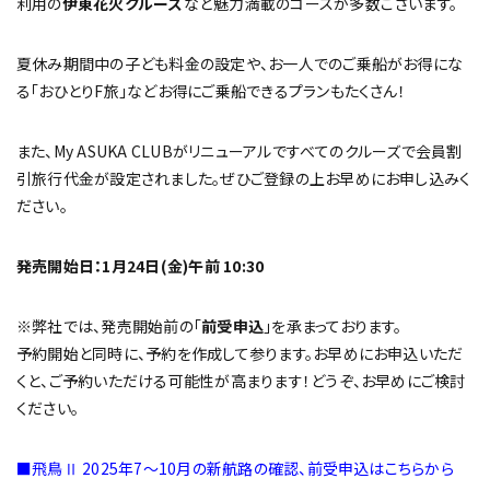
利用の
伊東花火クルーズ
など魅力満載のコースが多数ございます。
夏休み期間中の子ども料金の設定や、お一人でのご乗船がお得にな
る「おひとりF旅」などお得にご乗船できるプランもたくさん！
また、My ASUKA CLUBがリニューアルですべてのクルーズで会員割
引旅行代金が設定されました。ぜひご登録の上お早めにお申し込みく
ださい。
発売開始日：1月24日(金)午前 10:30
※弊社では、発売開始前の「
前受申込
」を承まっております。
予約開始と同時に、予約を作成して参ります。お早めにお申込いただ
くと、ご予約いただける可能性が高まります！どうぞ、お早めにご検討
ください。
■飛鳥Ⅱ 2025年7～10月の新航路の確認、前受申込はこちらから