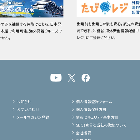
出発前も出発した後も安心。旅先の安
料のみを補償する保険はこちら。日本発
認できる、外務省 海外安全情報配信サ
日本船で利用可能。海外発着クルーズで
レジ」にご登録ください。
ません。
お知らせ
個人情報登録フォーム
お問い合わせ
個人情報保護方針
メールマガジン登録
情報セキュリティ基本方針
SDGs宣言と当社の取組ついて
会社概要