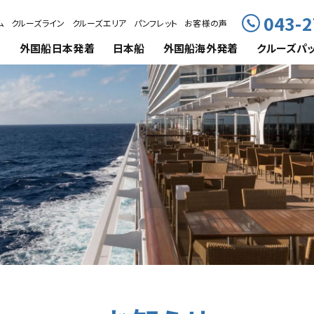
043-2
ム
クルーズライン
クルーズエリア
パンフレット
お客様の声
外国船
日本発着
日本船
外国船海外発着
クルーズ
パ