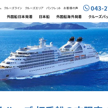
043-2
ム
クルーズライン
クルーズエリア
パンフレット
お客様の声
外国船
日本発着
日本船
外国船海外発着
クルーズ
パ