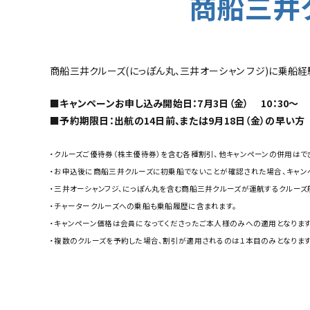
商船三井ク
商船
三井
クルーズ(にっぽん丸、三井オーシャン フジ)に乗船経
■キャンペーンお申し込み開始日：7月3日（金） 10：30～
■予約期限日：出航の14日前、または9月18日（金）の早い方
・クルーズご優待券（株主優待券）を含む各種割引、他キャンペーンの併用はで
・お申込後に商船三井クルーズに初乗船でないことが確認された場合、キャン
・三井オーシャンフジ、にっぽん丸を含む商船三井クルーズが運航するクルーズ
・チャータークルーズへの乗船も乗船履歴に含まれます。
・キャンペーン価格は会員になってくださったご本人様のみへの適用となります
・複数のクルーズを予約した場合、割引が適用されるのは１本目のみとなりま