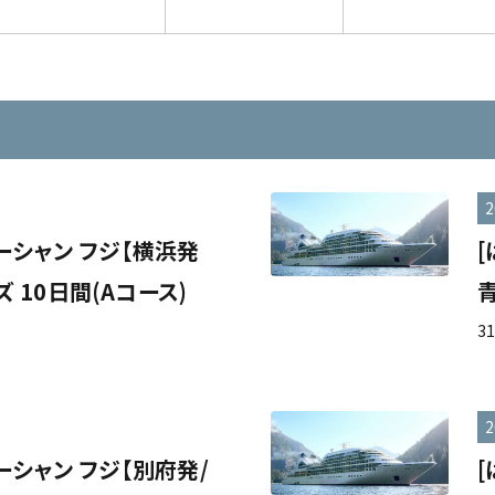
2
ーシャン フジ【横浜発
 10日間(Aコース)
3
2
ーシャン フジ【別府発/