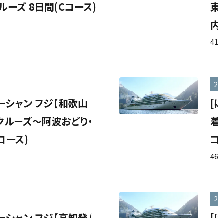
ーズ 8日間(Cコース)
内
4
2
ーシャン フジ【和歌山
クルーズ～阿波おどり・
コース)
コ
4
2
ーシャン フジ【高知発/