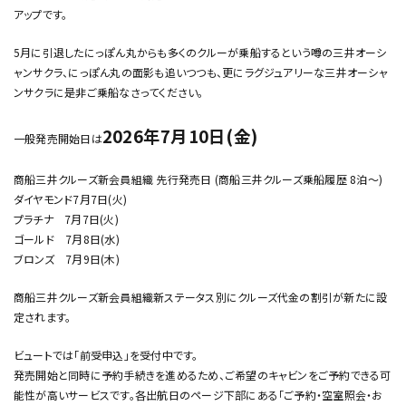
アップです。
5月に引退したにっぽん丸からも多くのクルーが乗船するという噂の三井オーシ
ャンサクラ、にっぽん丸の面影も追いつつも、更にラグジュアリーな三井オーシャ
ンサクラに是非ご乗船なさってください。
2026年7月10日(金)
一般発売開始日は
商船三井クルーズ新会員組織 先行発売日 (商船三井クルーズ乗船履歴 8泊～)
ダイヤモンド7月7日(火)
プラチナ 7月7日(火)
ゴールド 7月8日(水)
ブロンズ 7月9日(木)
商船三井クルーズ新会員組織新ステータス別にクルーズ代金の割引が新たに設
定されます。
ビュートでは「前受申込」を受付中です。
発売開始と同時に予約手続きを進めるため、ご希望のキャビンをご予約できる可
能性が高いサービスです。各出航日のページ下部にある「ご予約・空室照会・お