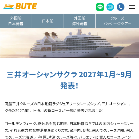
外国船
外国船
クルーズ
日本船
日本発着
海外発着
パッケージツアー
三井オーシャンサクラ 2027年1月~9月
発表！
商船三井クルーズの日本船籍ラグジュアリークルーズシップ、三井オーシャン サ
クラの2027年1月～9月の新コースが一気に発表されました！
ゴールデンウィーク、夏休みも含む期間、日本船籍ならではの国内ショートクルー
ズ、それも魅力的な寄港地をめぐります。瀬戸内、伊勢、飛んでクルーズ沖縄、飛ん
でクルーズ北海道、小笠原、片道クルーズ等々、バラエティに富んだコースライン