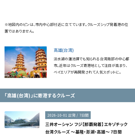
※地図内のピンは、市内中心部付近に立てています。クルーズシップ発着港の位
置ではありません。
高雄(台湾)
淡水湖の蓮池譚でも知られる台湾南部の中心都
市。近年はクルーズ寄港地として注目が高まり、
ベイエリアが再開発されて人気スポットに。
「高雄(台湾)」に寄港するクルーズ
2026-10-01 出発 / 7日間
三井オーシャン フジ【那覇発着】エキゾチック
台湾クルーズ ～基隆・澎湖・高雄～ 7日間