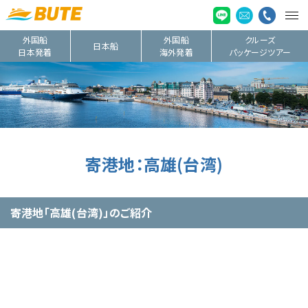
外国船
外国船
クルーズ
日本船
日本発着
海外発着
パッケージツアー
寄港地：高雄(台湾)
寄港地「高雄(台湾)」のご紹介